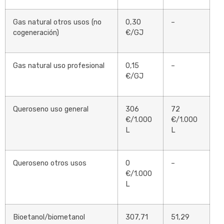
Gas natural otros usos (no
0,30
–
cogeneración)
€/GJ
Gas natural uso profesional
0,15
–
€/GJ
Queroseno uso general
306
72
€/1.000
€/1.000
L
L
Queroseno otros usos
0
–
€/1.000
L
Bioetanol/biometanol
307,71
51,29