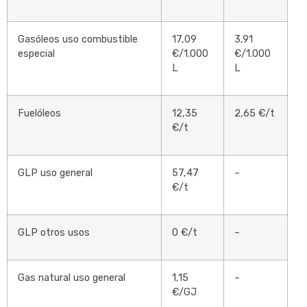
Gasóleos uso combustible
17,09
3,91
especial
€/1.000
€/1.000
L
L
Fuelóleos
12,35
2,65 €/t
€/t
GLP uso general
57,47
–
€/t
GLP otros usos
0 €/t
–
Gas natural uso general
1,15
–
€/GJ