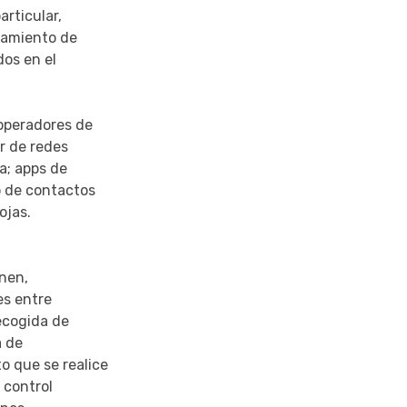
articular,
tamiento de
dos en el
 operadores de
r de redes
a; apps de
o de contactos
ojas.
enen,
es entre
recogida de
a de
o que se realice
 control