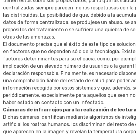
tienen éstos sobre sus propios datos, por lo que las soluci
centralizadas siempre parecen menos respetuosas con la 
las distribuidas. La posibilidad de que, debido a la acumula
datos de forma centralizada, se produjese un abuso, se am
propósitos del tratamiento o se sufriera una quiebra de s
otras de las amenazas.
El documento precisa que el éxito de este tipo de solucio
en factores que no dependen sólo de la tecnología. Existe
factores determinantes para su eficacia, como, por ejemplo
implicación de un elevado número de usuarios o la garant
declaración responsable. Finalmente, es necesario dispon
una comprobación fiable del estado de salud para poder ac
información recogida por estos sistemas y que, además, se
periódicamente, especialmente para aquellos que sean not
haber estado en contacto con un infectado.
Cámaras de infrarrojos para la realización de lectu
Dichas cámaras identifican mediante algoritmos de inteli
artificial los rostros humanos, los discriminan del resto d
que aparecen en la imagen y revelan la temperatura corp