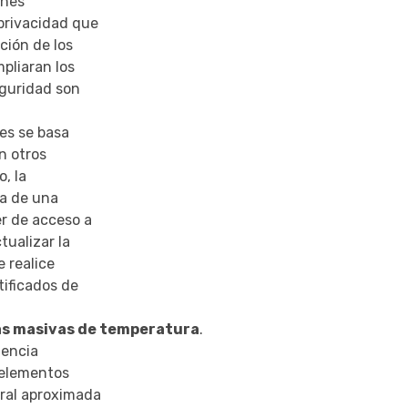
ones
privacidad que
ción de los
pliaran los
eguridad son
nes se basa
n otros
, la
ía de una
er de acceso a
tualizar la
 realice
ificados de
ras masivas de temperatura
.
gencia
e elementos
oral aproximada