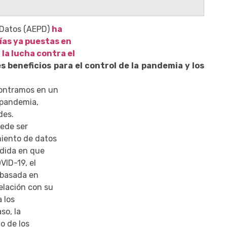
 Datos (AEPD)
ha
ías ya puestas en
la lucha contra el
es beneficios para el control de la pandemia y los
contramos en un
e pandemia,
des.
uede ser
miento de datos
edida en que
VID-19, el
 basada en
elación con su
 los
so, la
o de los