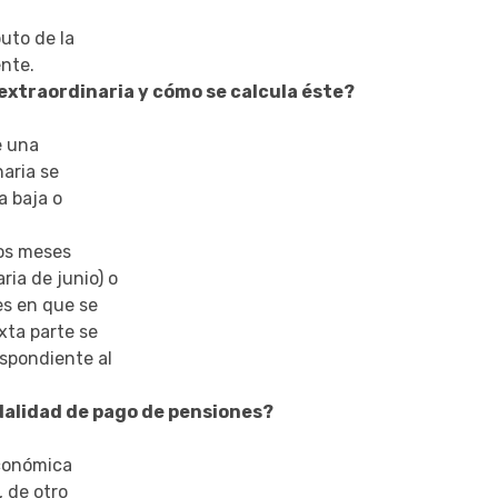
uto de la
ente.
 extraordinaria y cómo se calcula éste?
e una
naria se
a baja o
los meses
ia de junio) o
es en que se
xta parte se
espondiente al
dalidad de pago de pensiones?
económica
, de otro