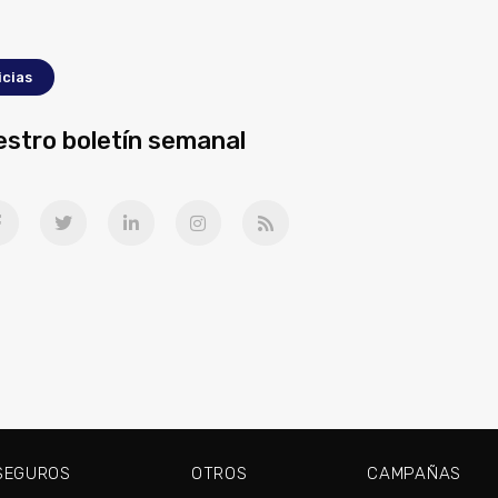
icias
estro boletín semanal
SEGUROS
OTROS
CAMPAÑAS