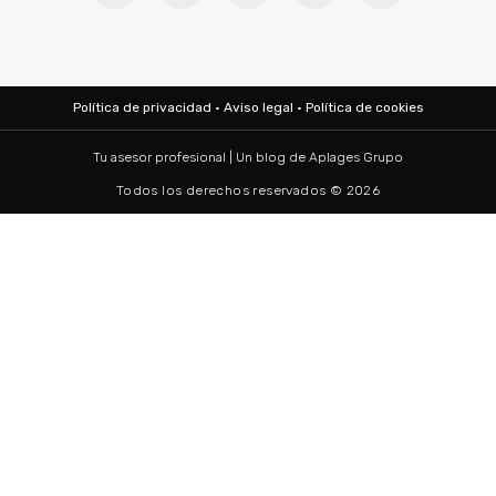
Política de privacidad
·
Aviso legal
·
Política de cookies
Tu asesor profesional | Un blog de
Aplages Grupo
Todos los derechos reservados © 2026