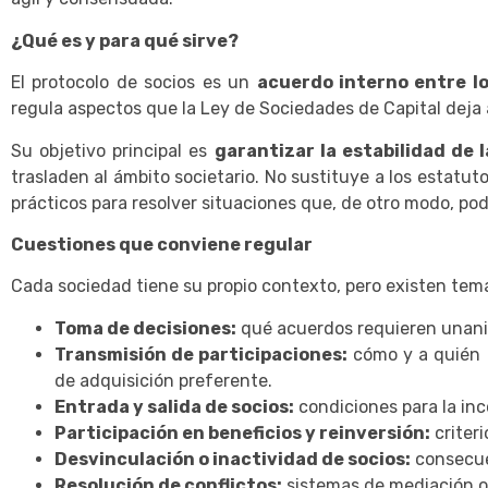
¿Qué es y para qué sirve?
El protocolo de socios es un
acuerdo interno entre lo
regula aspectos que la Ley de Sociedades de Capital deja 
Su objetivo principal es
garantizar la estabilidad de 
trasladen al ámbito societario. No sustituye a los estatu
prácticos para resolver situaciones que, de otro modo, podr
Cuestiones que conviene regular
Cada sociedad tiene su propio contexto, pero existen tema
Toma de decisiones:
qué acuerdos requieren unani
Transmisión de participaciones:
cómo y a quién 
de adquisición preferente.
Entrada y salida de socios:
condiciones para la inc
Participación en beneficios y reinversión:
criteri
Desvinculación o inactividad de socios:
consecue
Resolución de conflictos:
sistemas de mediación o a