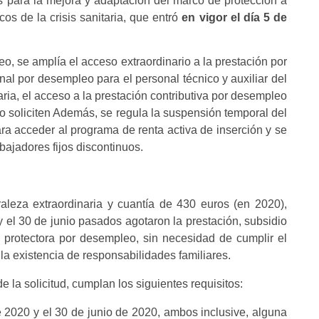
s para la mejora y adaptación del marco de protección a
os de la crisis sanitaria, que entró
en vigor el día 5 de
o, se amplía el acceso extraordinario a la prestación por
nal por desempleo para el personal técnico y auxiliar del
naria, el acceso a la prestación contributiva por desempleo
lo soliciten Además, se regula la suspensión temporal del
ra acceder al programa de renta activa de inserción y se
bajadores fijos discontinuos.
aleza extraordinaria y cuantía de 430 euros (en 2020),
y el 30 de junio pasados agotaron la prestación, subsidio
 protectora por desempleo, sin necesidad de cumplir el
 la existencia de responsabilidades familiares.
e la solicitud, cumplan los siguientes requisitos:
e 2020 y el 30 de junio de 2020, ambos inclusive, alguna