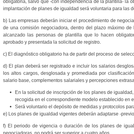
obligatoria, salvo que -con independencia de la plantilla- la
implantación de planes de igualdad será voluntaria para las
b) Las empresas deberán iniciar el procedimiento de negocia
de una comisión negociadora, dentro del plazo máximo de 
alcanzado las personas de plantilla que lo hacen obliga
aprobado y presentada la solicitud de registro.
c) El diagnóstico obligatorio ha de partir del proceso de sele
d) El plan deberá ser registrado e incluir los salarios desglos
los altos cargos, desglosada y promediada por clasificación
salario base, complementos salariales y percepciones extrasa
En la solicitud de inscripción de los planes de igualdad
recogida en el correspondiente modelo establecido en 
Será voluntario el depósito de medidas y protocolos par
e) Los planes de igualdad vigentes deberán adaptarse -previ
f) El periodo de vigencia o duración de los planes de igua
negociadoras, no podrá ser superior a cuatro años.