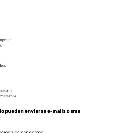
empresa
s.
chos
nuestra
restarnos
o pueden enviarse e-mails o sms
ocionales por correo