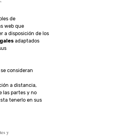
.
bles de
as web que
r a disposición de los
egales
adaptados
sus
 se consideran
ión a distancia,
e las partes y no
sta tenerlo en sus
tes y