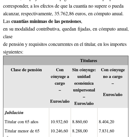
corresponder, a los efectos de que la cuantía no supere o pueda
alcanzar, respectivamente, 35.762,86 euros, en cómputo anual.
cuantías mínimas de las pensiones
Las
,
en su modalidad contributiva, quedan fijadas, en cómputo anual,
clase
de pensión y requisitos concurrentes en el titular, en los importes
siguientes:
Titulares
Clase de pensión
Con
Sin cónyuge:
Con cónyuge
cónyuge a
unidad
no a cargo
cargo
económica
–
–
unipersonal
Euros/año
–
Euros/año
Euros/año
Jubilación
Titular con 65 años
10.932,60
8.860,60
8.404,20
Titular menor de 65
10.246,60
8.288,00
7.831,60