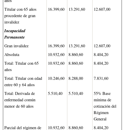
años
Titular con 65 años
16.399,60
13.291,60
12.607,00
procedente de gran
invalidez
Incapacidad
Permanente
Gran invalidez
16.399,60
13.291,60
12.607,00
Absoluta
10.932,60
8.860,60
8.404,20
Total: Titular con 65
10.932,60
8.860,60
8.404,20
años
Total: Titular con edad
10.246,60
8.288,00
7.831,60
entre 60 y 64 años
Total: Derivada de
5.510,40
5.510,40
55% Base
enfermedad común
mínima de
menor de 60 años
cotización del
Régimen
General
Parcial del régimen de
10.932,60
8.860,60
8.404,20