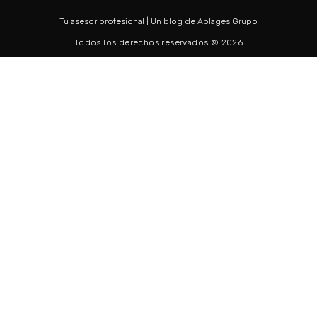
Tu asesor profesional | Un blog de
Aplages Grupo
Todos los derechos reservados © 2026