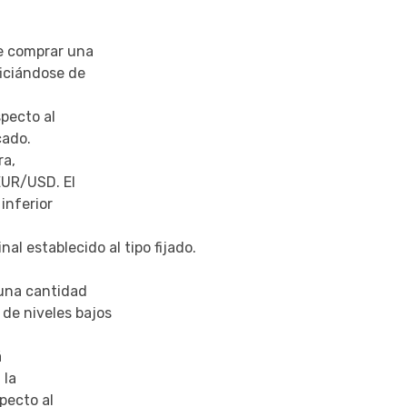
ue comprar una
iciándose de
specto al
cado.
ra,
EUR/USD. El
inferior
al establecido al tipo fijado.
 una cantidad
de niveles bajos
á
 la
specto al