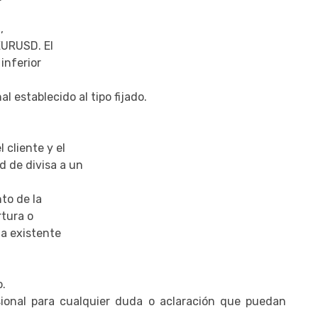
,
EURUSD. El
inferior
 establecido al tipo fijado.
cliente y el
 de divisa a un
to de la
rtura o
la existente
o.
onal para cualquier duda o aclaración que puedan