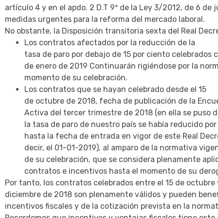
artículo 4 y en el apdo. 2 D.T 9ª de la Ley 3/2012, de 6 de j
medidas urgentes para la reforma del mercado laboral.
No obstante, la Disposición transitoria sexta del Real Dec
Los contratos afectados por la reducción de la
tasa de paro por debajo de 15 por ciento celebrados c
de enero de 2019 Continuarán rigiéndose por la norm
momento de su celebración.
Los contratos que se hayan celebrado desde el 15
de octubre de 2018, fecha de publicación de la Encu
Activa del tercer trimestre de 2018 (en ella se puso 
la tasa de paro de nuestro país se había reducido por
hasta la fecha de entrada en vigor de este Real Dec
decir, el 01-01-2019), al amparo de la normativa vig
de su celebración, que se considera plenamente apli
contratos e incentivos hasta el momento de su derog
Por tanto, los contratos celebrados entre el 15 de octubre 
diciembre de 2018 son plenamente válidos y pueden benefi
incentivos fiscales y de la cotización prevista en la normat
Recordemos que incentivos y ventajas fiscales tiene este