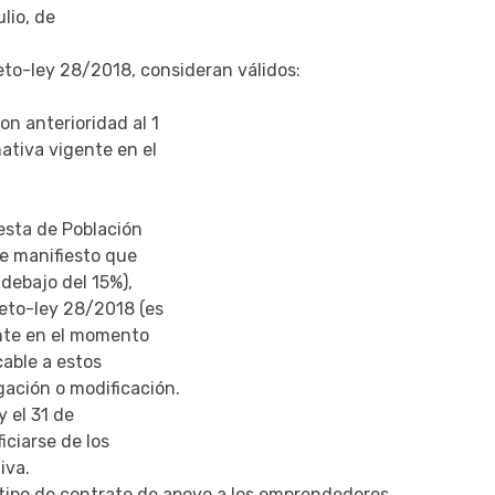
ulio, de
reto-ley 28/2018, consideran válidos:
on anterioridad al 1
ativa vigente en el
esta de Población
de manifiesto que
 debajo del 15%),
reto-ley 28/2018 (es
ente en el momento
cable a estos
ación o modificación.
y el 31 de
ciarse de los
iva.
 tipo de contrato de apoyo a los emprendedores.