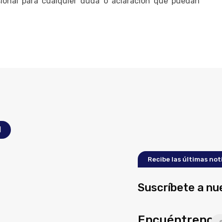
onal para cualquier duda o aclaración que puedan
l
Recibe las últimas not
Suscríbete a nu
Encuéntrenos