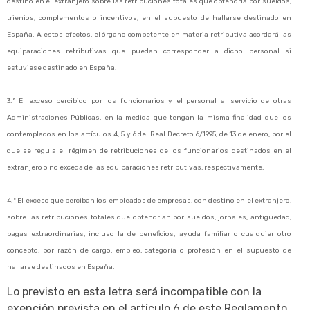
destino en el extranjero sobre las retribuciones totales que obtendría por sueldos,
trienios, complementos o incentivos, en el supuesto de hallarse destinado en
España. A estos efectos, el órgano competente en materia retributiva acordará las
equiparaciones retributivas que puedan corresponder a dicho personal si
estuviese destinado en España.
3.º El exceso percibido por los funcionarios y el personal al servicio de otras
Administraciones Públicas, en la medida que tengan la misma finalidad que los
contemplados en los artículos 4, 5 y 6 del Real Decreto 6/1995, de 13 de enero, por el
que se regula el régimen de retribuciones de los funcionarios destinados en el
extranjero o no exceda de las equiparaciones retributivas, respectivamente.
4.º El exceso que perciban los empleados de empresas, con destino en el extranjero,
sobre las retribuciones totales que obtendrían por sueldos, jornales, antigüedad,
pagas extraordinarias, incluso la de beneficios, ayuda familiar o cualquier otro
concepto, por razón de cargo, empleo, categoría o profesión en el supuesto de
hallarse destinados en España.
Lo previsto en esta letra será incompatible con la
exención prevista en el artículo 6 de este Reglamento.