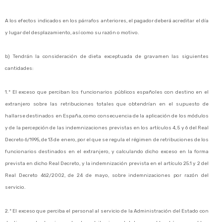
A los efectos indicados en los párrafos anteriores, el pagador deberá acreditar el día
y lugar del desplazamiento, así como su razón o motivo.
b) Tendrán la consideración de dieta exceptuada de gravamen las siguientes
cantidades:
1.º El exceso que perciban los funcionarios públicos españoles con destino en el
extranjero sobre las retribuciones totales que obtendrían en el supuesto de
hallarse destinados en España, como consecuencia de la aplicación de los módulos
y de la percepción de las indemnizaciones previstas en los artículos 4, 5 y 6 del Real
Decreto 6/1995, de 13 de enero, por el que se regula el régimen de retribuciones de los
funcionarios destinados en el extranjero, y calculando dicho exceso en la forma
prevista en dicho Real Decreto, y la indemnización prevista en el artículo 25.1 y 2 del
Real Decreto 462/2002, de 24 de mayo, sobre indemnizaciones por razón del
servicio.
2.º El exceso que perciba el personal al servicio de la Administración del Estado con