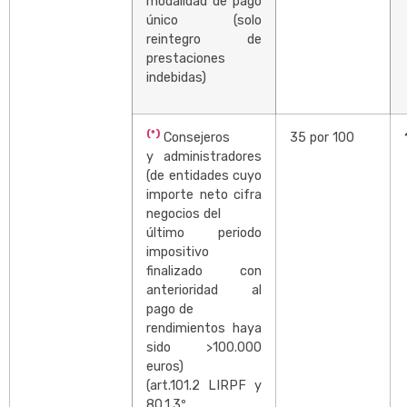
modalidad de pago
único (solo
reintegro de
prestaciones
indebidas)
(*)
Consejeros
35 por 100
y administradores
(de entidades cuyo
importe neto cifra
negocios del
último periodo
impositivo
finalizado con
anterioridad al
pago de
rendimientos haya
sido >100.000
euros)
(art.101.2 LIRPF y
80.1.3º