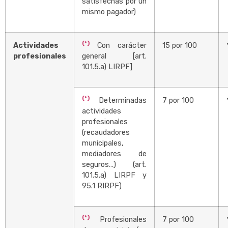
satisfechas por un
mismo pagador)
(*)
Actividades
Con carácter
15 por 100
profesionales
general [art.
101.5.a) LIRPF]
(*)
Determinadas
7 por 100
actividades
profesionales
(recaudadores
municipales,
mediadores de
seguros…) (art.
101.5.a) LIRPF y
95.1 RIRPF)
(*)
Profesionales
7 por 100