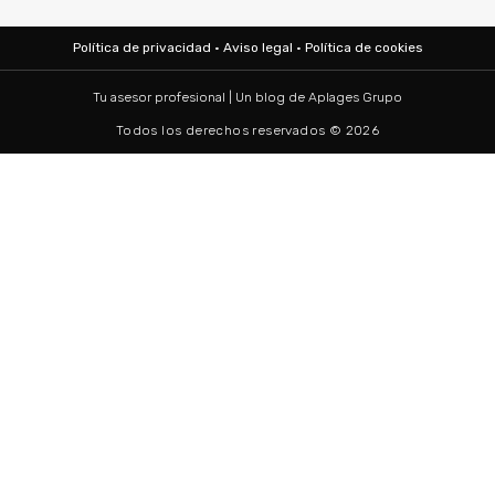
Política de privacidad
·
Aviso legal
·
Política de cookies
Tu asesor profesional | Un blog de
Aplages Grupo
Todos los derechos reservados © 2026