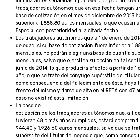
mínima antes señaladas. Igual elección podrán efect
trabajadores autónomos que en esa fecha tengan un
base de cotización en el mes de diciembre de 2013 ha
superior a 1.888,80 euros mensuales, o que causen a
Especial con posterioridad a la citada fecha.
Los trabajadores autónomos que a 1 de enero de 20
de edad, si su base de cotización fuera inferior a 1.
mensuales, no podrán elegir una base de cuantía sup
mensuales, salvo que ejerciten su opción en tal sent
junio de 2014, lo que producirá efectos a partir de 1 
año, o que se trate del cónyuge supérstite del titula
como consecuencia del fallecimiento de éste, haya t
frente del mismo y darse de alta en el RETA con 47 
caso no existirá esta limitación.
La base de
cotización de los trabajadores autónomos que, a 1 d
tuvieran 48 o más años cumplidos, estará comprendi
944,40 y 1.926,60 euros mensuales, salvo que se tra
supérstite del titular del negocio que, como consecu