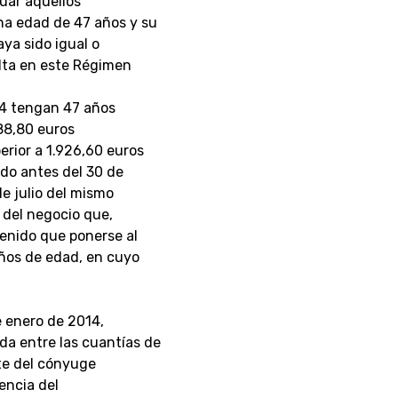
uar aquellos
a edad de 47 años y su
ya sido igual o
lta en este Régimen
14 tengan 47 años
888,80 euros
erior a 1.926,60 euros
ido antes del 30 de
de julio del mismo
r del negocio que,
enido que ponerse al
años de edad, en cuyo
e enero de 2014,
da entre las cuantías de
te del cónyuge
encia del