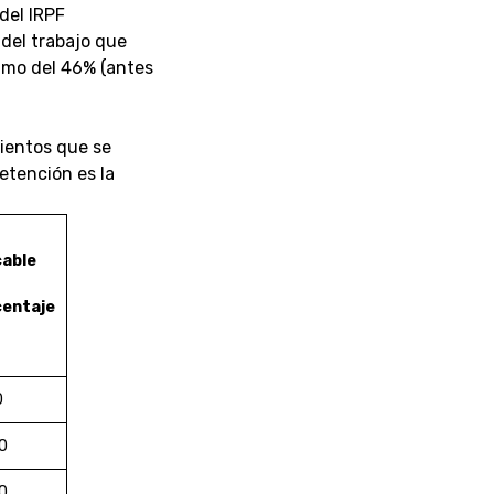
 del IRPF
 del trabajo que
ximo del 46% (antes
mientos que se
retención es la
cable
centaje
0
0
0