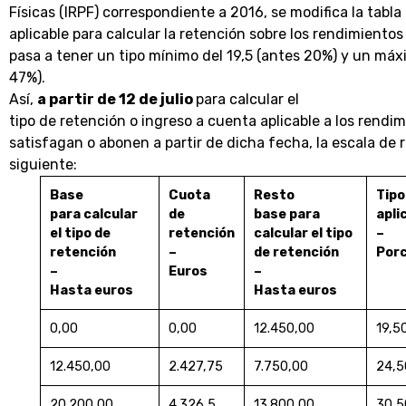
Físicas (IRPF) correspondiente a 2016,
se modifica la tabla
aplicable para calcular la retención sobre los rendimientos
pasa a tener un tipo mínimo del 19,5 (antes 20%) y un má
47%).
Así,
a partir de 12 de julio
para calcular el
tipo de retención o ingreso a cuenta aplicable a los rendi
satisfagan o abonen a partir de dicha fecha, la escala de 
siguiente:
Base
Cuota
Resto
Tipo
para calcular
de
base para
apli
el tipo de
retención
calcular el tipo
–
retención
–
de retención
Por
–
Euros
–
Hasta euros
Hasta euros
0,00
0,00
12.450,00
19,5
12.450,00
2.427,75
7.750,00
24,5
20.200,00
4.326,5
13.800,00
30,5